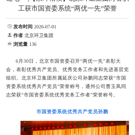
工获市国资委系统“两优一先”荣誉
发布时间
2026-07-01
作者
北京环卫集团
浏览量
136
6月30日，北京市国资委召开“两优一先”表彰大
会，表彰优秀共产党员、优秀党务工作者和先进基层党
组织。北京环卫集团所属延庆公司孙鹏同志荣获“市国
资委系统优秀共产党员”荣誉称号，通州公司曹玉凤同
志荣获“市国资委系统优秀党务工作者”荣誉称号。
市国资委系统优秀共产党员孙鹏