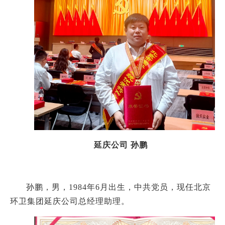
延庆公司 孙鹏
孙鹏，男，1984年6月出生，中共党员，现任北京
环卫集团延庆公司总经理助理。