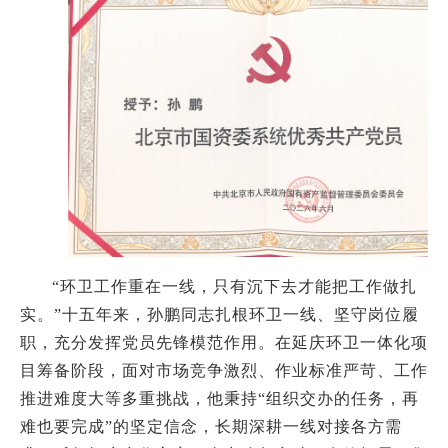
“环卫工作重在一线，只有沉下去才能把工作做扎
实。”十五年来，孙鹏同志扎根环卫一线、坚守岗位履
职，充分发挥党员先锋模范作用。在延庆环卫一体化项
目筹备阶段，面对市场竞争激烈、作业标准严苛、工作
推进难度大等多重挑战，他秉持“组织交办的任务，再
难也要完成”的坚定信念，长期深耕一线对接各方需